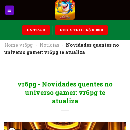
Skip
to
content
ENTRAR
REGISTRO - R$ 8.888
Home vr6pg
-
Notícias
-
Novidades quentes no
universo gamer: vr6pg te atualiza
vr6pg - Novidades quentes no
universo gamer: vr6pg te
atualiza